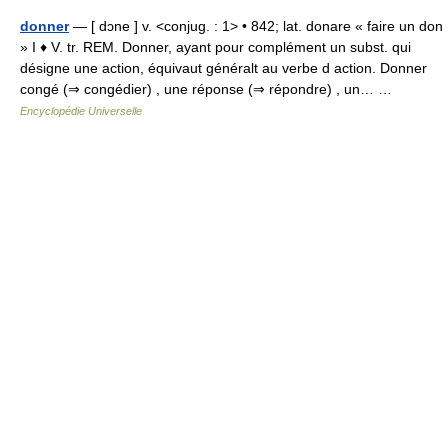
donner
— [ dɔne ] v. <conjug. : 1> • 842; lat. donare « faire un don
» I ♦ V. tr. REM. Donner, ayant pour complément un subst. qui
désigne une action, équivaut généralt au verbe d action. Donner
congé (⇒ congédier) , une réponse (⇒ répondre) , un… …
Encyclopédie Universelle