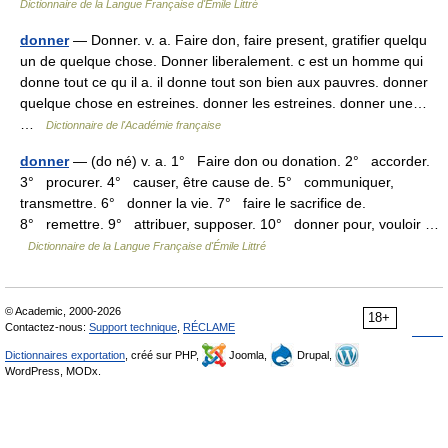
Dictionnaire de la Langue Française d'Émile Littré
donner
— Donner. v. a. Faire don, faire present, gratifier quelqu
un de quelque chose. Donner liberalement. c est un homme qui
donne tout ce qu il a. il donne tout son bien aux pauvres. donner
quelque chose en estreines. donner les estreines. donner une…
…
Dictionnaire de l'Académie française
donner
— (do né) v. a. 1° Faire don ou donation. 2° accorder.
3° procurer. 4° causer, être cause de. 5° communiquer,
transmettre. 6° donner la vie. 7° faire le sacrifice de.
8° remettre. 9° attribuer, supposer. 10° donner pour, vouloir …
Dictionnaire de la Langue Française d'Émile Littré
© Academic, 2000-2026
18+
Contactez-nous:
Support technique
,
RÉCLAME
Dictionnaires exportation
, créé sur PHP,
Joomla,
Drupal,
WordPress, MODx.