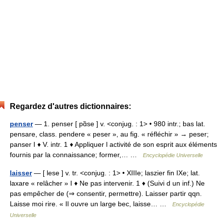
Regardez d'autres dictionnaires:
penser
— 1. penser [ pɑ̃se ] v. <conjug. : 1> • 980 intr.; bas lat.
pensare, class. pendere « peser », au fig. « réfléchir » → peser;
panser I ♦ V. intr. 1 ♦ Appliquer l activité de son esprit aux éléments
fournis par la connaissance; former,… …
Encyclopédie Universelle
laisser
— [ lese ] v. tr. <conjug. : 1> • XIIIe; laszier fin IXe; lat.
laxare « relâcher » I ♦ Ne pas intervenir. 1 ♦ (Suivi d un inf.) Ne
pas empêcher de (⇒ consentir, permettre). Laisser partir qqn.
Laisse moi rire. « Il ouvre un large bec, laisse… …
Encyclopédie
Universelle