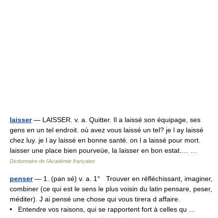
laisser
— LAISSER. v. a. Quitter. Il a laissé son équipage, ses
gens en un tel endroit. où avez vous laissé un tel? je l ay laissé
chez luy. je l ay laissé en bonne santé. on l a laissé pour mort.
laisser une place bien pourveüe, la laisser en bon estat.… …
Dictionnaire de l'Académie française
penser
— 1. (pan sé) v. a. 1° Trouver en réfléchissant, imaginer,
combiner (ce qui est le sens le plus voisin du latin pensare, peser,
méditer). J ai pensé une chose qui vous tirera d affaire.
• Entendre vos raisons, qui se rapportent fort à celles qu …