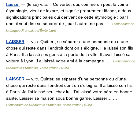
laisser
— (lê sé) v. a. Ce verbe, qui, comme on peut le voir à l
étymologie, vient de laxare, et signifie proprement lâcher, a deux
significations principales qui dérivent de cette étymologie : par l
une, il veut dire se séparer de ; par l autre, ne pas …
Dictionnaire de
la Langue Française d'Émile Littré
LAISSER
— v. a. Quitter ; se séparer d une personne ou d une
chose qui reste dans l endroit dont on s éloigne. Il a laissé son fils
à Paris. Il a laissé ses gens à la porte de la ville. Il avait laissé sa
voiture à Lyon. J ai laissé votre ami à la campagne …
Dictionnaire de
l'Academie Francaise, 7eme edition (1835)
LAISSER
— v. tr. Quitter, se séparer d’une personne ou d’une
chose qui reste dans l’endroit dont on s’éloigne. Il a laissé son fils
à Paris. Je l’ai laissé seul chez lui. J’ai laissé votre père en bonne
santé. Laisser sa maison sous bonne garde. Laisser… …
Dictionnaire de l'Academie Francaise, 8eme edition (1935)