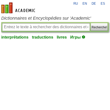
RU
EN
DE
ES
fr-academic.com
Dictionnaires et Encyclopédies sur 'Academic'
Recherche!
interprétations
traductions
livres
Игры ⚽